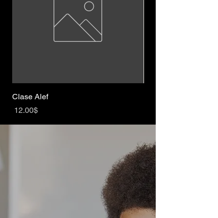
Clase Alef
Esto es un producto
Precio
Precio
‏12.00 ‏$